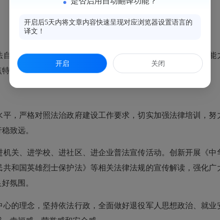
是否启用自动翻译功能？
开启后5天内将文章内容快速呈现对应浏览器设置语言的
译文！
法自觉性还有待提升，运用法律手段处理退役军人事务工作的能
开启
关闭
点特色工作。
平，严格对照法治政府建设工作要求，切实加强法律培训，努力
行稳致远。
机关、进学校、进社区、进企业普法宣传活动。创新开展《中华
民共和国英雄烈士保护法》等相关法律法规的宣传解读，强化广
良好氛围。
心的理念，坚持依法行政，全面做好退役军人思想政治、就业安