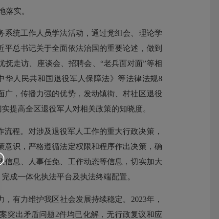
地落实。
系统工作人员学法活动，通过党组会、理论学
近平总书记关于全面依法治国的重要论述，做到
抚走访、座谈会、招聘会、“老兵面对面”等相
中华人民共和国退役军人保障法》等法律法规8
盖面广，传播力强的优势，发动镇街、村社区退役
切实提高全区退役军人对相关政策的知晓度。
作流程。对涉及退役军人工作的重大行政决策，
策意识，严格遵循法定权限和程序作出决策，确
政信息、人事任免、工作动态等信息，切实加大
，完成一体化执法平台及执法终端配置。
有力维护我区社会发展持续稳定。2023年，
导包案突出矛盾问题2件均已化解，无行政复议和应