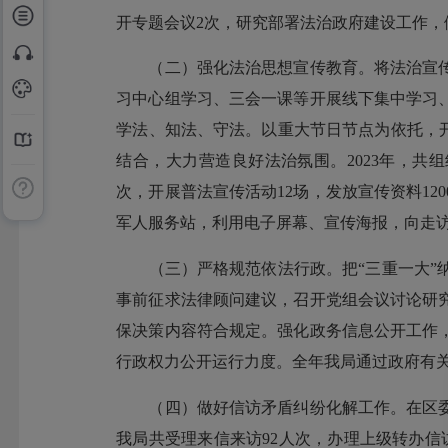
开专题会议2次，研究部署法治政府建设工作
（二）强化法治思想宣传教育。将法治宣传
习中心组学习、三会一课等开展线下集中学习
学法、知法、守法。以重大节日节点为依托，
结合，大力营造良好法治氛围。2023年，
次，开展普法宣传活动12场，发放宣传资料1
军人服务站，利用电子屏幕、宣传海报，向走
（三）严格规范依法行政。把“三重一大”纳
事前征求法律顾问建议，召开党组会议讨论研
保决策内容符合规定。强化政务信息公开工作
行政权力公开运行力度。全年我局通过政府有关
（四）做好信访矛盾纠纷化解工作。在区委、
我局共受理来信来访92人次，办理上级转办信访