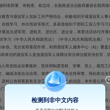
，做到有部署、有检查、有总结，全面推进法治政府建设在我局落
教育与退役军人实际工作严密结合，积极组织开展退役军人事务
、在线学习、外出培训等形式，多渠道组织干部职工深入学习习
开展送法进军营、进机关、进社区、进企业，将普法活动与开展优
共组织学习《中华人民共和国宪法》《中华人民共和国民法典》《
200余份。充分发挥基层作用，利用退役军人服务中心（站）覆
访和来访的退役军人发放退役军人保障法等法律法规宣传折页，
入局党组会议事规则，坚持用制度管权、管事、管人，规范工
究，确保决策合法合理。加强行政决策合法性审查。强化依法决
，及时公布和更新有关涉及退役军人工作的信息，本年度公开财
门户网站公开信息数量14条。逐步强化退役军人工作服务队伍
检测到非中文内容
区政府的坚强领导下，各有关部门单位、各乡镇形成稳控合力，
11件，回复12345平台咨询12件，局领导接访110人次，领