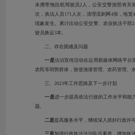
未携带拖拉机驾驶员2人，公安交警按照有关
次，执法人员171人次，清理流刺网4张，地笼
现象发生。累计出动公安交警、农业执法干部2
驶员换证3本。
二、存在困难及问题
一是
法治宣传活动在运用新媒体网络平台
农民等弱势群体，致使渔港管理、农药管理、
三、2023年工作思路及下一步计划
一
是
进一步提高依法行政的工作水平和能
题。
二是
提高服务水平，继续深入抓好行政许
三
是
加强行政执法法治队伍素质，增加执