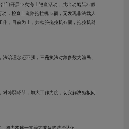
门开展13次海上巡查活动，共出动船艇22艘
项行动，检查上道路拖拉机12辆，无发现非法载人
工作，目前为止，共检验拖拉机47辆，拖拉机驾
，法治理念还不强；三
是
执法对象多数为渔民、
，对薄弱环节，加大工作力度，切实解决短板问
化，努力构建一支德才兼备的法治队伍。