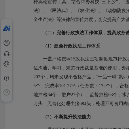
种舆论宣传工具，结合举办科技“三下乡”、
法》、《民法典》、《农业法》、《动物防疫
全
生产
法》等法律的宣传力度，切实提高广大
（
二
）完善
行政执法工作体系，提高政务
（1）建全行政执法工作体系
一是
严格按照行政执法三项制度规范行政执
位沟通、学习，规范行政裁量基准的使用，办
202个，均未发现不合格产品，“一品一码”累计赋
5个，完成率101.27%（任务数：132个），
地抽检64个，散户27个）、监督抽检63个；
万头，无害化处理生猪684头，处理不可食用肉品
（2）
不断提升执法能力