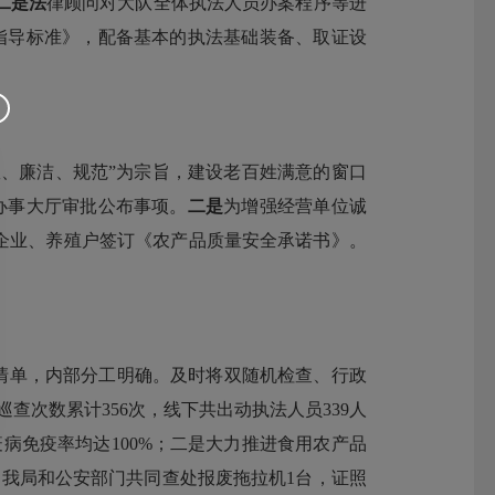
二是法
律顾问对大队全体执法人员办案程序等进
指导标准》，配备基本的执法基础装备、取证设
效、廉洁、规范”为宗旨，建设老百姓满意的窗口
上办事大厅审批公布事项。
二是
为增强经营单位诚
企业、养殖户签订《农产品质量安全承诺书》。
清单，内部分工明确。及时将双随机检查、行政
查次数累计356次，线下共出动执法人员339人
病免疫率均达100%；二是大力推进食用农产品
是我局和公安部门共同查处报废拖拉机1台，证照