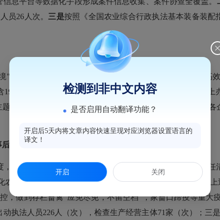
管信息平台等数据化手段形成案件信息收集、案件协查全覆盖。
人员26人次。
三是
按照《全国农业综合行政执法基本装备装配
环境"相关政策和指导意见，审批科在中心窗口坚持以“便民、高
检测到非中文内容
项（含19小项）审批事项，新增3项审批事项，同时同时更新省网
”主题活动，开展进企业、进乡村、进养殖场等宣传活动，要求各
是否启用自动翻译功能？
开启后5天内将文章内容快速呈现对应浏览器设置语言的
译文！
事后监管力度
不断完善“双随机”制度，制定“双随机”年度计划。制定责任
开启
关闭
化农产品质量安全源头治理，采取线上线下联合监管方式，线上巡
防控，做到存栏畜禽“应免尽免，不留空档”，家畜口蹄疫等重大疫
动执法人员226人（次），检查生产经营主体71家（次）；三