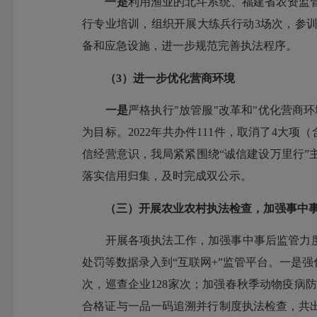
一是
利用渔业的北斗系统、福建省农资监
行专业培训，组织开展大练兵行动3场次，参训
备和应急设施，进一步规范完善执法程序。
（3）
进一步优化营商环境
一是
严格执行"放管服"改革和"优化营商
为目标。2022年共办件111件，取消了4大
信经营意识，我局紧紧围绕“诚信建设万里行
落实信用归集，及时完成双公示。
（三）
开展农业农村执法检查
，加强事中
开展各项执法工作，加强事中事后监管力度，
处罚等数据录入到“互联网+”监管平台。一是强
次，巡查企业128家次；加强春秋季动物疫病
合格证与一品一码追溯并行制度执法检查，共出