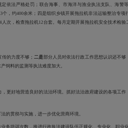
规定依法严格处罚；联合海事、市海洋与渔业执法支队、海警等部
43个，约400余米；四是组织乡镇开展拖拉机非法运输整治专
4人次，检查拖拉机12台套。每月定期开展拖拉机安全技术检验
宣传的力度不够；
二是
部分人员对依法行政工作思想认识还不够
水产饲料的监测等执法难度加大。
力，更好地营造良好的法治环境。抓好法治政府建设的各项工作
可法的贯彻与实施，进一步优化营商环境。
法业务培训次数，推进行政执法建设队伍正规化、专业化、职业