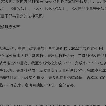
“送民法典进村助力乡村振兴”等活动和各类农业科技培训，以走
法》、《畜牧法》、《农村土地承包法》、《农产品质量安全法
基层干部与群众的法律意识。
诚信服务水平
法工作，推进行政执法与刑事司法衔接，2022年共办案件4
结的案件当事人都主动履行，未出现行政诉讼。
二是
加强农产品
码准出934批次。我区农残快检完成827个，完成率82.7%（任务
合格率100%。开展种植农产品质量安全定量检测154个，完成率76.
水产养殖目前共抽检52个批次，未发现使用违禁药物，合格率100
9.38万公斤，瘦肉精抽检2690份，全部合格。