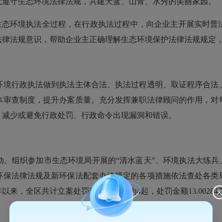
觉遵守生态环境法律法规，共建天蓝、山青、水秀的美丽家园。
态环境执法全过程，在行政执法过程中，向企业主开展实时普
法律法规意识，帮助企业主正确理解生态环境保护法律法规规定
境行政执法做到执法主体合法、执法过程透明、取证程序合法、
体审查制度，提升办案质量。充分发挥兼职法律顾问的作用，对
，减少或避免行政处罚、行政命令出现漏洞和错误。
组织参加市生态环境局开展的“清水蓝天”、环境执法大练兵、
环保法律法规及新环保法配套办法规定的各项措施依法查处各类
年以来，全区共计立案处罚环境违法行为4起，处罚金额13.0028