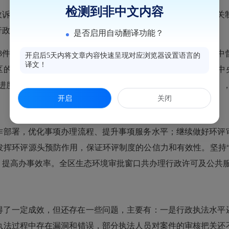
检测到非中文内容
诉讼法》的规定，积极创新行政应诉工作机制，建立健全相关
政诉讼案件统计和备案工作。2022年，我局无行政诉讼案件。
是否启用自动翻译功能？
件督察交办信访件全覆盖“回头看”，确保整改到位。第一轮中
开启后5天内将文章内容快速呈现对应浏览器设置语言的
译文！
区的有10项，按照区委区政府下发的《福州市马尾区贯彻落实中
进度。2022年省生态环保督察信访件10件（其中5件为重复件
开启
关闭
部署，优化事项办理流程、提升事项服务水平；继续做好环评审
发挥环评源头预防作用，保证环评制度的公信力和有效性。坚持“
提高办事效率。全区生态环境审批窗口共办理行政许可及公共服
得了一定成效，但还存在一些问题，主要有：一是行政执法水平
执法过程中存在漏洞和错误，部分执法人员对案件的审核把关还