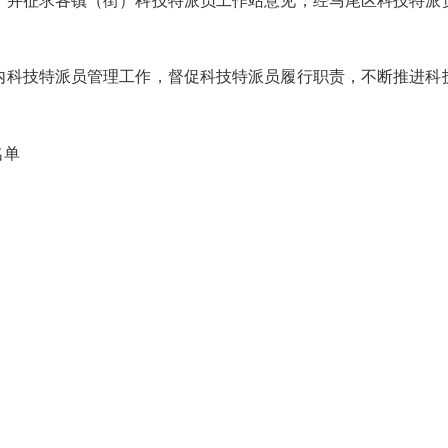
，并征求各镇（街）科技特派员工作站意见，经马尾区科技特派员
科技特派员管理工作，督促科技特派员履行职责，不断推进科技
名单