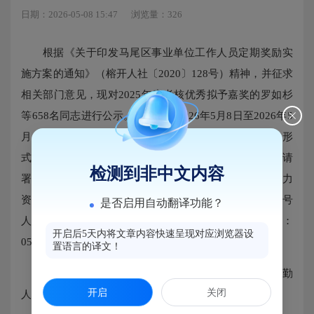
日期：2026-05-08 15:47
浏览量：326
根据《关于印发马尾区事业单位工作人员定期奖励实
施方案的通知》（榕开人社〔2020〕128号）精神，并征求
相关部门意见，现对2025年度考核优秀拟予嘉奖的罗如杉
等658名同志进行公示。公示时间2026年5月8日至2026年5
月13日。公示期间如有异议，请以来电、来信或来访的形
式向马尾区人力资源和社会保障局反映情况，书面材料请
检测到非中文内容
署真实姓名和联系方式。邮寄（接待）地址：马尾区人力
资源和社会保障局事业单位管理科（马尾区罗星西路59号
是否启用自动翻译功能？
人力资源大厦四楼402），邮政编码：350015，联系电话：
开启后5天内将文章内容快速呈现对应浏览器设
0591-83683644。
置语言的译文！
附件：2025年度马尾区事业单位工作人员及机关工勤
开启
关闭
人员拟嘉奖名单