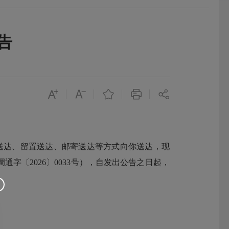
告
送达、留置送达、
邮寄
送达等方式向你送达，现
调通
字〔
202
6
〕
0033
号）
，自发出公告之日起，