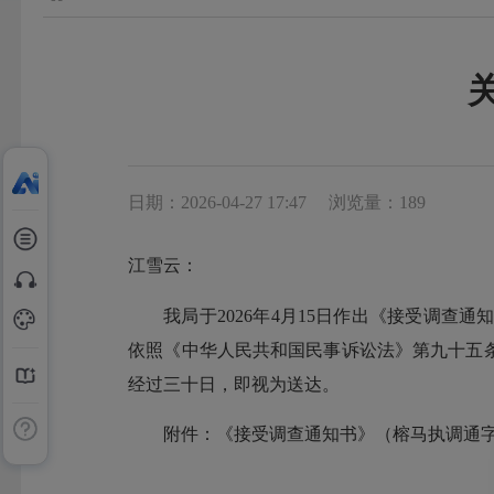
日期：2026-04-27 17:47
浏览量：189
江雪云
：
我局于
20
26
年
4
月
15
日作出《
接受调查通
依照《中华人民共和国民事诉讼法》第九十五
经过三十日，即视为送达。
附件：
《
接受调查通知
书》（榕马执
调通