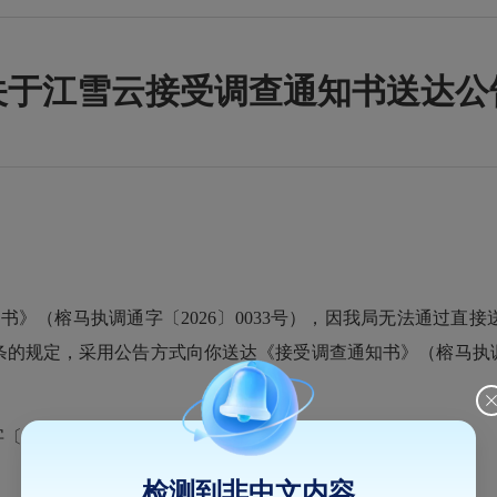
关于江雪云接受调查通知书送达公
知
书》（榕马执
调通
字〔
202
6
〕
0033
号），
因我局无法通过直接
条
的规定，采用公告方式向你送达
《
接受调查通知
书》（榕马执
字〔
202
6
〕
0033
号）
检测到非中文内容