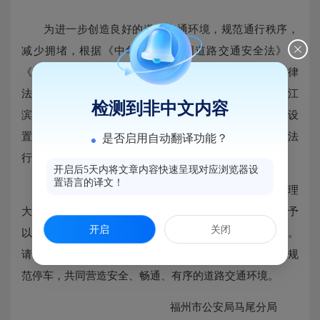
为进一步创造良好的道路交通环境，规范通行秩序，
减少拥堵，根据《中华人民共和国道路交通安全法》、
《中华人民共和国道路交通安全法实施条例》等相关法律
法规，福州市公安局马尾分局决定将马尾区联安支路（江
检测到非中文内容
滨东大道至前街）和联安二支路（江滨东大道至前街）设
置为交通秩序管理“严管街”，重点对机动车乱停放等违法
是否启用自动翻译功能？
行为强化管理。
开启后5天内将文章内容快速呈现对应浏览器设
置语言的译文！
自2026年4月20日起，福州市公安局马尾分局交通管理
大队将对严管街上乱停放车辆实施电子警察监控抓拍并予
开启
关闭
以处罚，对严管街上的其他交通违法行为予以严格管理。
请广大交通参与者自觉遵守交通法律法规，文明驾驶、规
范停车，共同营造安全、畅通、有序的道路交通环境。
福州市公安局马尾分局