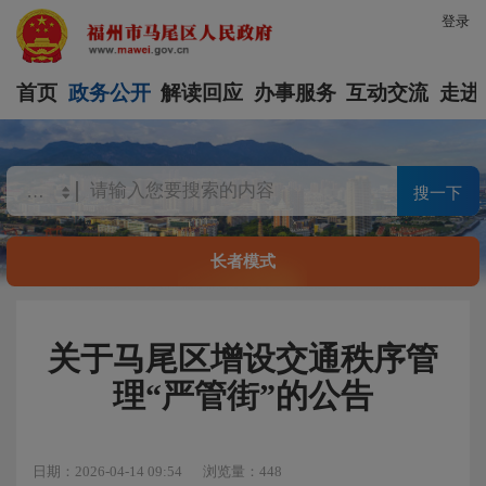
登录
首页
政务公开
解读回应
办事服务
互动交流
走进
搜一下
长者模式
关于马尾区增设交通秩序管
理“严管街”的公告
日期：2026-04-14 09:54
浏览量：448