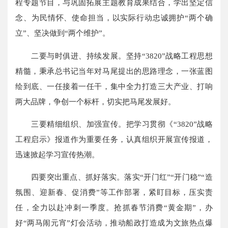
程专题节目，与巩固拓展主题教育成果结合，学出坚定信
念、为民情怀、使命担当，以实际行动忠诚拥护“两个确
立”、坚决做到“两个维护”。
二要与时俱进、持续发展。坚持“3820”战略工程思想
精髓，秉承总书记当年对马尾提出的思路理念，一张蓝图
绘到底、一任接着一任干，集中全力打造三大产业、打响
两大品牌，争创一个标杆，切实把马尾发展好。
三要精细组织、加强宣传。把学习贯彻《“3820”战略
工程启示》报道作为重要任务，认真组织开展宣传报道，
迅速掀起学习宣传热潮。
四要突出重点、抓好落实。落实“开门红”“开门稳”“造
氛围、迎新春、促消费”等工作部署，紧盯目标，压实责
任，全力以赴冲刺一季度。抢抓春节消费“黄金期”，办
好“两马闹元宵”灯会活动，推动船政打造成为文旅热点爆