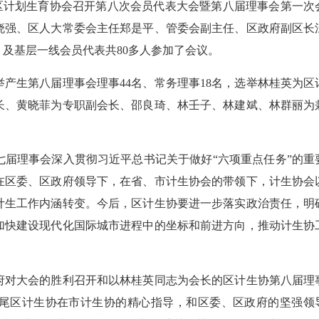
区计划生育协会召开第八次会员代表大会暨第八届理事会第一次
晓强、区人大常委会主任郑是平、管委会副主任、区政府副区长
及基层一线会员代表共80多人参加了会议。
生第八届理事会理事44名、常务理事18名，选举林桂英为区
长、黄晓菲为专职副会长、邵良琦、林壬子、林建斌、林群丽为
理事会深入贯彻习近平总书记关于做好“六项重点任务”的重
在区委、区政府领导下，在省、市计生协会的带领下，计生协会
计生工作内涵转变。今后，区计生协要进一步落实政治责任，明
加快建设现代化国际城市进程中的坐标和前进方向，推动计生协
对大会的胜利召开和以林桂英同志为会长的区计生协第八届理
尾区计生协在市计生协的精心指导，和区委、区政府的坚强领