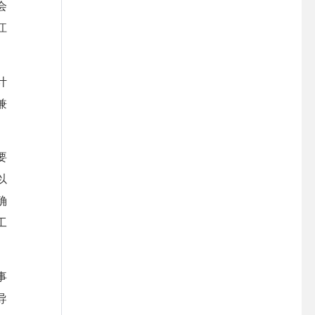
会
江
计
兼
要
以
确
工
事
导