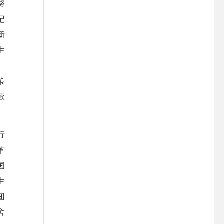
努
记
新
生
、
策
续
行
革
国
生
团
舍