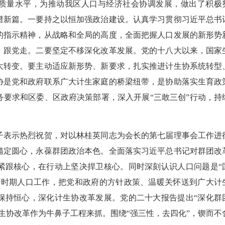
务质量水平，为推动我区人口与经济社会协调发展，做出了积极
谱新篇。一要持之以恒加强政治建设。认真学习贯彻习近平总书
的指示精神，从战略和全局的高度，全面把握人口发展的新形势
、跟党走。二要坚定不移深化改革发展。党的十八大以来，国家
大转变。要主动适应新形势、新要求，扎实推进计生协系统转型
协是党和政府联系广大计生家庭的桥梁纽带，是协助落实生育政
务要求和区委、区政府决策部署，深入开展“三敢三创”行动，持
表示热烈祝贺，对以林桂英同志为会长的第七届理事会工作进
锚定圆心，永葆群团政治本色。全面落实习近平总书记对群团改
紧跟核心，在行动上坚决捍卫核心。同时深刻认识人口问题是“
新时期人口工作，把党和政府的方针政策、温暖关怀送到广大计
保持恒心，深化计生协改革发展。党的二十大报告提出“深化群
生协改革作为牛鼻子工程来抓。围绕“强三性，去四化”，锲而不