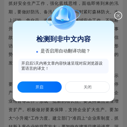
抓好安全生产工作，强化底线思维，面临即将到来的汛
期，要做好防汛、备汛各项准备，同时紧盯森林防火、水
上运输、危化品、道路交通等重点领域安全工作，不间断
开展安全检查，排查存在的安全隐患，坚决遏制重特大事
故的发生；要抓好信访维稳工作，加强社会舆情和重要信
检测到非中文内容
访信息的收集、报送工作，及时掌握动态，科学研判形
是否启用自动翻译功能？
势，用心用情妥善处置各类不稳定因素，避免群体事件的
发生。
开启后5天内将文章内容快速呈现对应浏览器设
置语言的译文！
区委书记对下一步全区经济工作作具体部署，他表示
要确保稳增长。指导企业用好用足政策，确保下季度减停
开启
关闭
产面有所收窄。要扶持高成长型产业。持续抓好高成长企
业培育等工作，形成一批新的增长点。要支持重点企业增
资扩产。积极做好要素保障，支持企业扩大生产。要加
大“小升规”工作力度。建立部门“准四上”企业库制度，抓
好新入库企业的培育壮大；要加快在建项目建设进度。深