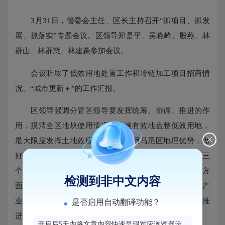
3月31日，管委会主任、区长主持召开“抓项目、抓发
展、抓落实”专题会议。区领导郑是平、吴晓峰、殷燕、林
群山、林群慧、林建豪参加会议。
会议听取了低效用地处置工作和冷链加工项目招商情
况、“城市更新＋”的工作汇报。
区领导强调分管区领导要发挥统筹、协调、推进的作
用，摸清全区地块使用情况，快速有效地盘整低效用地，
最大限度发挥土地效应。要充分利用马尾区地理优势，做
好港口文章，围绕骨干冷链物流、物联网、新能源储能三
个产业，形成集群优势、完善配套设施，为企业提供各方
检测到非中文内容
面保障，分片区科学规划发展，建设马尾区的“有根”产
业。要专班对接国开行，确保资金及时到位，保证项目推
是否启用自动翻译功能？
进顺利，提前谋划第二批启动项目，做好启动准备。
开启后5天内将文章内容快速呈现对应浏览器设