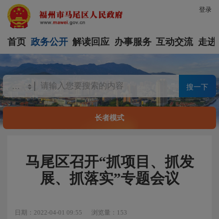
登录
首页
政务公开
解读回应
办事服务
互动交流
走进
搜一下
长者模式
马尾区召开“抓项目、抓发
展、抓落实”专题会议
日期：2022-04-01 09:55
浏览量：153