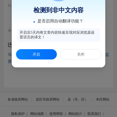
日期：2025-10-08 17:36
浏览量：240
检测到非中文内容
见附件。
是否启用自动翻译功能？
来源：马尾区市监局
开启后5天内将文章内容快速呈现对应浏览器设
置语言的译文！
附件下载
开启
关闭
马尾区市场监督管理局2025第三季度餐饮服务食品安全监
督检查情况统计表.xls
各省政府网站
设区市政府网站
县（市、区）
本区网站
隐私保护
|
网站地图
|
使用帮助
|
网站统计
|
联系我们
|