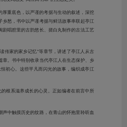
的厚重底色，以严谨的考据与生动的叙述，深挖
子乡愁，书中以严谨考据与鲜活故事串联起亭江
闽剧唱腔里的古韵悠长、搓白丸制作的古法工艺
耕读传家的家乡记忆”等章节，讲述了亭江人从古
篇章。书中特别收录当代亭江人在生态保护、乡
永恒初心。这些平凡而闪光的故事，编织成亭江
的根系滋养成长的心灵。正如编者在前言中所
声中触摸历史的纹路，在青山的怀抱里聆听血