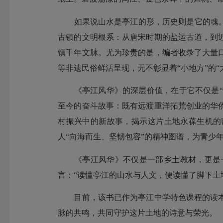
如果说山水是亭江的形，历史则是它的魂。《
古镇的文明根系：从唐宋时期的盐运古道，到
镇千年文脉。尤为珍贵的是，编者收录了大量
等非遗民俗鲜活呈现，无不彰显着“小地方”的“
《亭江风华》的深层价值，在于它不仅是“地方
至今的奋斗故事：既有远渡重洋拓荒创业的华
村振兴中的新故事，揭示这片土地永葆生机的
人“向海而生、坚韧包容”的精神图谱，为青少
《亭江风华》不仅是一部乡土教材，更是一
言：“读懂亭江的山水与人文，便读懂了脚下土
目前，该书已作为亭江中学特色课程的读本
脉的共鸣，共同守护这片土地的诗意与荣光。