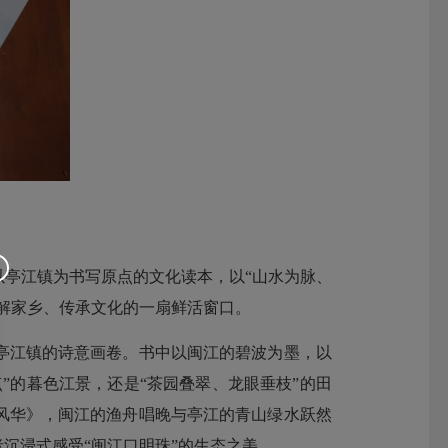
亭江镇为书写原点的文化读本，以“山水为脉、
解家乡、传承文化的一扇鲜活窗口。
江镇的诗意画卷。书中以闽江的碧波为墨，以
”的暮色江景，还是“茶园叠翠、龙眼垂枝”的田
风华》，闽江的渔舟唱晚与亭江的青山绿水跃然
沉浸式感受“闽江口明珠”的生态之美。