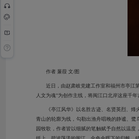
作者 蒹葭 文/图
近日，由赵肃岐党建工作室和福州市亭江第二
人文为魂”为创作主线，将闽江口北岸这座千
《亭江风华》以名胜古迹、名贤英烈、烽火
青山的轮廓为线，勾勒出渔舟唱晚的静谧、鹭鸟
园牧歌，作者皆以细腻的笔触赋予自然以温度
纸上。碧波荡漾的闽江、金色余晖下的归帆、错