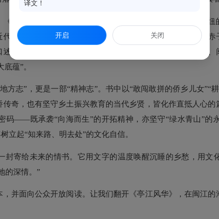
译文！
亭江风华》以“一镇藏千年”的视角还原了亭江作为文化枢纽
开启
关闭
近代侨乡的骑楼旧影；从抗法英雄的烽火往事，到南洋华侨的赤
口述史与民间档案，将侨乡宗祠的楹联、丰富多彩的民间信仰、
大底蕴”。
志”，更是一部“精神志”。书中以“敢闯敢拼的侨乡儿女”“
侨传奇，也有坚守乡土振兴教育的当代乡贤，皆化作直抵人心的
密码——既承袭“向海而生”的开拓精神，亦坚守“绿水青山”的
年树立起“知来路、明去处”的文化自信。
封寄给未来的情书。它用文字的温度唤醒沉睡的乡愁，用文化
地的深情。”
，并面向公众开放阅读。让我们翻开《亭江风华》，在闽江的潮