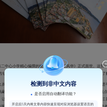
中心小学精心编撰的校本读物《亭江风华》正式面世。这部以
年古镇的自然风光、历史积淀与人文精神娓娓道来，成为青少年了
检测到非中文内容
岁月、人才辈出、家乡记忆、民间文化为主轴，带领读者走进亭
翩跹的灵动与田园阡陌的烟火气。无论是“潮汐涨落间渔火点点
是否启用自动翻译功能？
，让文字化作一叶轻舟，载着读者漫游于山水之间。翻开《亭江
开启后5天内将文章内容快速呈现对应浏览器设置语言的
落有致的田园村落，皆被细腻的笔触定格成永恒画卷，引领读者