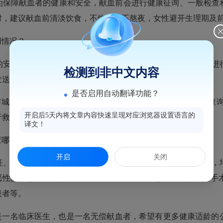
为保障献血者的健康和安全，献血前会进行健康征询、一般检查
时，建议献血前清淡饮食，不饮酒、不熬夜，女性避开生理期及
用情况？
的安全，每一袋血液从采集到临床使用，全程都有唯一的编码进
检测到非中文内容
发送短信的方式告知并向献血者表示感谢。
是否启用自动翻译功能？
城”，通过“个人中心—献血查询”的“血液去哪”模块，就能
开启后5天内将文章内容快速呈现对应浏览器设置语言的
于救治患者，献血者的爱心一定会精准传递。
译文！
应哪些病人使用？
开启
关闭
任、主任医师付丹晖介绍，无偿献血采集的血液经检测合格后，
恶性肿瘤患者；三是产科危重症救治及新生儿患者；四是外科手术
患者等。
人是一名临床医生，也是一名无偿献血者，希望有更多健康适龄的