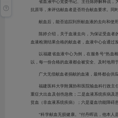
省血液中心党委书记、主任陈婷解释说，
抗原等，来评估献血者是否符合献血要求。同
献血后，能否追踪到所献血液的去向和使
陈婷介绍，关于血液去向，为保证受血者
血液检测结果合格的献血者，血液中心会通过
以福建省血液中心为例，在服务号“热血榕
以，每一份合格的血液都会被安全、及时地用
广大无偿献血者捐献的血液，最终都会供
福建医科大学附属协和医院输血科行政主
重症大出血及创伤急救；二是血液系统疾病及
贫血（非血液系统疾病）；六是凝血功能障碍
“科学献血无损健康。”付丹晖说，他本