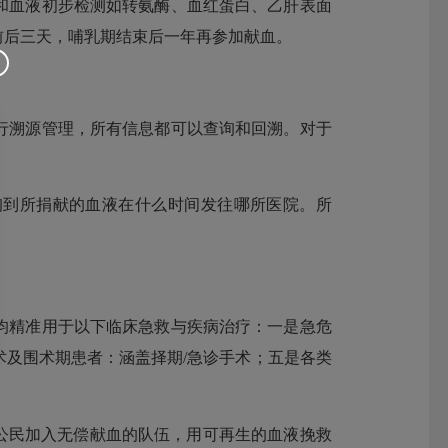
和血液初步检测如转氨酶、血红蛋白、乙肝表面
前后三天，哺乳期结束后一年再参加献血。
行溯源管理，所有信息都可以查询和回溯。对于
查询到所捐献的血液在什么时间发往哪所医院。所
均精准用于以下临床急救与疾病治疗：一是急危
及围术期患者：涵盖择期/急诊手术；五是各类
公民加入无偿献血的队伍，用可再生的血液挽救