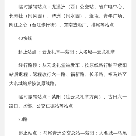
临时撤销站点：尤溪洲（西）公交站、省广电中心、
长寿社（闽风园）、帮洲（闽水园）、蓬埕、青年广场、
闽江之心（台江步行街）、东南造船厂、排尾等站点
40快线
起止站点 ：云龙礼堂—紫阳；大名城—云龙礼堂
经行路段：从云龙礼堂站发车，按原线路行驶至紫阳
站后返程，返程改行六一路、福新路、长乐路、福马路至
大名城站后恢复原线路。
临时撤销站点：紫阳（往云龙礼堂方向）、古田六一
路口、水部、公交仁德站等站点
73路
起止站点 ：马尾青洲公交总站—紫阳；大名城—马尾