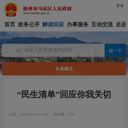
登录
首页
政务公开
解读回应
办事服务
互动交流
走进
搜一下
长者模式
“民生清单”回应你我关切
日期：2025-03-10 13:36
浏览量：704