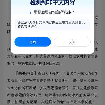
检测到非中文内容
“家”“社”融合、老有颐养
是否启用自动翻译功能？
【民意关切】
2024年，我国60岁及以上人口首次突
开启后5天内将文章内容快速呈现对应浏览器设
破3亿人。让所有老年人有幸福美满的晚年，是牵动亿万家
置语言的译文！
庭的家事，也是关乎国家事业长远发展的大事。
【报告回应】
开启
关闭
完善发展养老事业和养老产业政策机
制，大力发展银发经济；推进社区支持的居家养老，强化
失能老年人照护；扩大普惠养老服务，推动农村养老服务
发展；加快建立长期护理保险制度。
【两会声音】
全国人大代表、甘肃省兰州瑞岭物业服
务有限公司家政事业部负责人赵振香说，报告提出推进社
区支持的居家养老，扩大普惠养老服务，将成为化解家庭
养老难题的有效途径。建议推动物业与家政服务融合发
展，拓展服务场景，实现居家养老“响应效率最优化”，