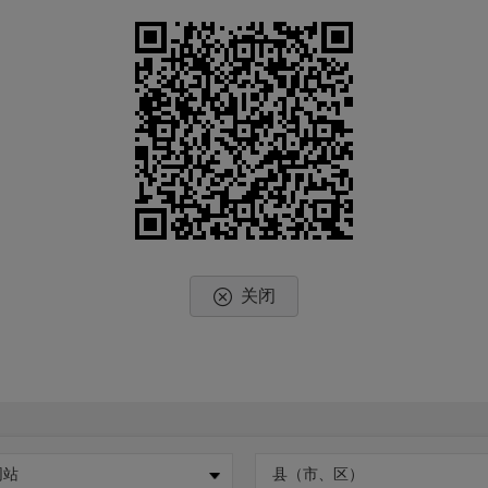
关闭
网站
县（市、区）