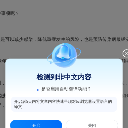
事项呢？
实是可以减少感染，降低重症发生的风险，也是预防传染病最经
老年人应该
尽量避免前往人员密集、相对密闭的场所
，如果必须
检测到非中文内容
测
，如果出现了发热、咳嗽等呼吸道感染的症状，应该尽早就医
是否启用自动翻译功能？
的患者，应该避免接触其他的家庭成员
，尤其是避免接触幼童和
开启后5天内将文章内容快速呈现对应浏览器设置语言的
护，避免交叉感染。
译文！
开启
关闭