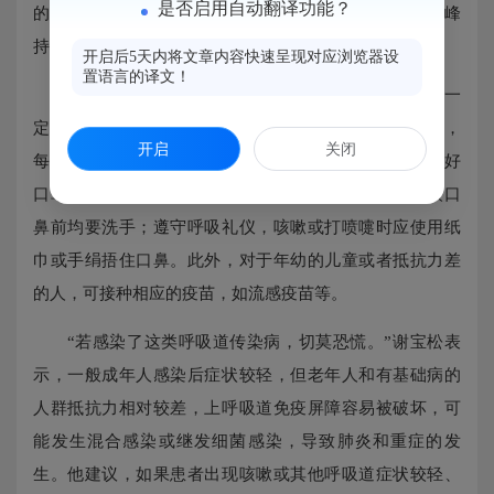
是否启用自动翻译功能？
的高发期提前了，且前段时间爆发的肺炎支原体感染高峰
持续时间较长，导致医院门急诊量大幅增长。
开启后5天内将文章内容快速呈现对应浏览器设
置语言的译文！
谢宝松提醒，呼吸道传染病主要经飞沫传播，大家一
定要保持良好的生活习惯。做好开窗通风，每日2至3次，
开启
关闭
每次不少于30分钟；少去人员密集的场所，必须去时戴好
口罩；注意手部卫生，外出回家后、饭前便后、接触眼口
鼻前均要洗手；遵守呼吸礼仪，咳嗽或打喷嚏时应使用纸
巾或手绢捂住口鼻。此外，对于年幼的儿童或者抵抗力差
的人，可接种相应的疫苗，如流感疫苗等。
“若感染了这类呼吸道传染病，切莫恐慌。”谢宝松表
示，一般成年人感染后症状较轻，但老年人和有基础病的
人群抵抗力相对较差，上呼吸道免疫屏障容易被破坏，可
能发生混合感染或继发细菌感染，导致肺炎和重症的发
生。他建议，如果患者出现咳嗽或其他呼吸道症状较轻、