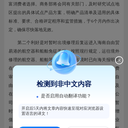
富消费者选择。商务部将会同有关部门，及时研究试点地
区提出的具体试点产品方案，明确产品清单及适用的具体
标准、要求、合格评定程序和监管措施，于6个月内作出决
定，确保尽快落地见效。
第二个利好是对暂时出境修理后复运进入海南自由贸
易港的航空器和船舶免征关税。按照现行规定，运往境外
修理的航空器、船舶等运输工具，出境时已向海关报明并
在海关规定的期限内复运进境的，以境外修理费和料件费
审查确定完税价格，照章征收关税。试点措施对以海南自
检测到非中文内容
由贸易港为主营运基地的航空企业所运营的航空器，以及
在海南自由贸易港注册登记并具有独立法人资格的船运公
是否启用自动翻译功能？
司所运营的以海南自由贸易港内港口为船籍港的船舶，暂
开启后5天内将文章内容快速呈现对应浏览器设
时出境修理后复运进入海南自由贸易港的，无论其是否增
置语言的译文！
值，免征关税。这个制度创新将有利于降低相关航空企业