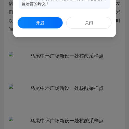
信息预登记操作步骤（如图）。请前往采样点的市民朋友
置语言的译文！
们出示身份证，佩戴好口罩，出示健康码，与他人保持1米
以上距离，不交谈，不聚集。过程中如有问题，请第一时
开启
关闭
间向现场工作人员反映。咨询电话：15******045。