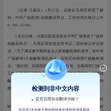
（记者 江超云）1月21日，记者从马尾区医院了解
到，中环广场新增1处核酸采样点，工作时间为每日上午
8：00—12:00。
1月20日晚，马尾区医院连夜在中环广场增设了“临时
核酸采样点”，马尾区医院党支部书记、院长林义对记者
说，“为了满足春节期间返乡人群核酸检测的需求，在中环
广场新增1个核酸检测采样点，目前区内有两个核酸检测
点。”据介绍，区医院提前部署，从行政、后勤等部门抽调
工作人员进行采样培训，增派人力、物力和财力，支援核
酸检测门诊。并增加核酸检测实验人员，全面提升医院的
检测到非中文内容
核酸检测能力。
是否启用自动翻译功能？
中环广场采样点在“马尾中心广场站”车站后方，运作
时间为周一到周日早上8：00—12:00，入口处有核酸采样
开启后5天内将文章内容快速呈现对应浏览器设