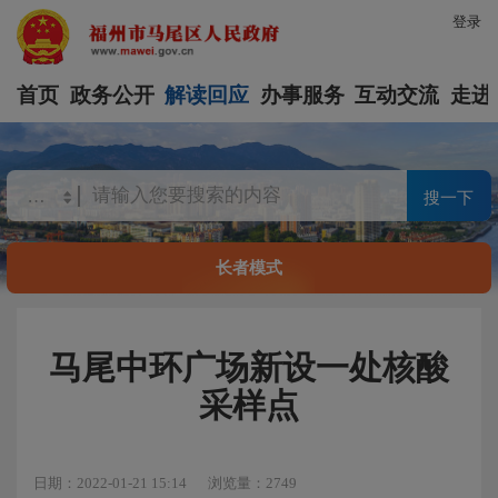
登录
首页
政务公开
解读回应
办事服务
互动交流
走进
搜一下
长者模式
马尾中环广场新设一处核酸
采样点
日期：2022-01-21 15:14
浏览量：2749