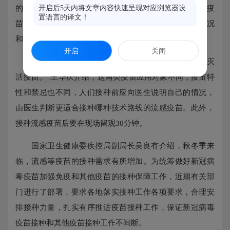
的疫苗，如出现急性过敏反应，后续不能接种此流感疫
开启后5天内将文章内容快速呈现对应浏览器设
置语言的译文！
苗。在接种过程中受种者要如实向接种医生报告健康状况
和用药史，有些药物会影响流感疫苗接种效果。
开启
关闭
“目前接种的流感疫苗主要有两大类：减毒活疫苗和灭
活疫苗。”王华庆介绍，这两类疫苗应用对象不同，疫苗特
性和禁忌也不同，人们接种前应向医生说明自己的情况，
由医生判断更适合接种哪种技术路线的流感疫苗。此外，
接种流感疫苗后要在现场留观30分钟。
国家卫生健康委疾控局副局长吴良有介绍，秋冬季来
临，流感等疫苗的接种需求有所增加。为统筹做好新冠病
毒疫苗加强免疫和其他疫苗的接种保障工作，近期有关部
门进行了部署，要求各地落实接种工作各项要求，合理安
排接种力量，扎实有序推进疫苗接种工作，保证新冠病毒
疫苗接种和其他疫苗接种工作不间断。