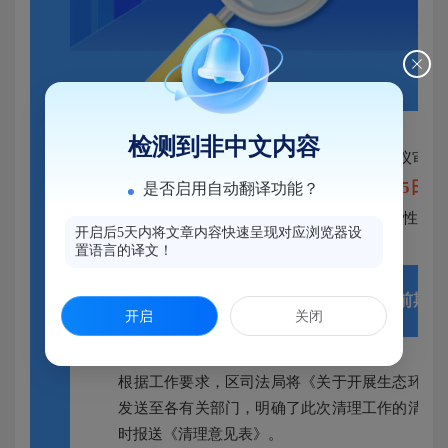
检测到非中文内容
2026年
3月
12日
，十四届全国人大四次会议审议
2026年
8月
15日
简称《生态环境法典》），自
起
是否启用自动翻译功能？
对《生态环境法典》涉及的马尾区行政规范性文
开启后5天内将文章内容快速呈现对应浏览器设
置语言的译文！
一、前期准
开启
关闭
根据工作要求，区司法局将《关于开展生态环境
发送至各有关部门，明确了此次清理工作的清理
时报送《清理意见表》。