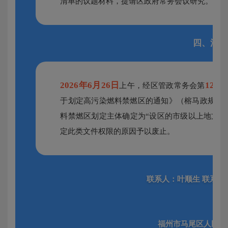
清单的议题材料，提请区政府常务会议研究。
四、清理
2026年
6月
26日
12
上午，经区管政常务会第
次
2
于划定高污染燃料禁燃区的通知》（榕马政规〔
料禁燃区划定主体确定为“设区的市级以上地方人
定此类文件权限的原因予以废止。
联系人：叶顺生 联系电话：0
福州市马尾区人民政