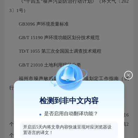
《“十四五”噪声污染防治行动计划》（环大气〔202
3〕1号）
GB3096 声环境质量标准
GB/T 15190 声环境功能区划分技术规范
TD/T 1055 第三次全国国土调查技术规程
GB/T 21010 土地利用现状分类
福州市噪声敏感建筑物集中区域划定工作指南（试
行）
检测到非中文内容
四、划定范围
是否启用自动翻译功能？
本次划定17个噪声集中区域，马尾镇9个、罗星街道6
个（其中3个区域涉及马尾镇与罗星街道共有）、亭江镇2
开启后5天内将文章内容快速呈现对应浏览器设
置语言的译文！
2
个、琅岐镇2个，集中区域面积9.85km
。