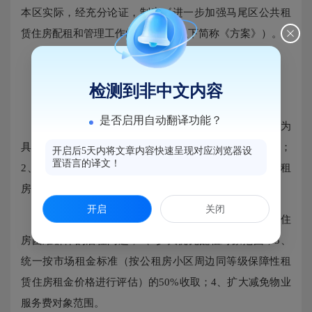
本区实际，经充分论证，制定《进一步加强马尾区公共租
赁住房配租和管理工作的方案》（以下简称《方案》）。
二、主要内容
检测到非中文内容
《方案》分为6个部分。
是否启用自动翻译功能？
第一部分：调整保障范围。1、保障家庭类型统一分为
具有马尾区户籍和非马尾区户籍，其申请要求条件不同；
开启后5天内将文章内容快速呈现对应浏览器设
置语言的译文！
2、在申请之日前3年内有住房交易记录的，不得申请公租
房保障；3、实行3年过渡期；4、扩大住房救助对象。
开启
关闭
第二部分：保障方式。1、按照实物配租方式，解决住
房困难群体的居住问题；2、扩大优先配租对象范围；3、
统一按市场租金标准（按公租房小区周边同等级保障性租
赁住房租金价格进行评估）的50%收取；4、扩大减免物业
服务费对象范围。