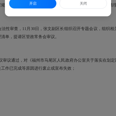
开启
关闭
室规范性文件清理意见表》报送区司法局，由区司法局对初步清
法性审查，11月30日，张文副区长组织召开专题会议，组织
理清单，提请区管政常务会审议。
9次会议审议通过，对《福州市马尾区人民政府办公室关于落实在划
关工作已完成等原因进行废止或宣布失效；
）