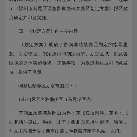
了《福州市马尾区调整畜禽养殖禁养区划定方案》报区政
府研定并印发实施。
四、《划定方案》的主要内容
《划定方案》明确了畜禽养殖禁养区划定的指导思
想、划定依据、划定原则和划定类型、划定区域，以及各
区域的具体实施要求、其他事项，为促进畜牧业可持续发
展，提供了保障。
调整后禁养区划定范围如下：
1.鼓山风景名胜保护区（马尾辖区内）
东南至磨溪与茶阳山为界；东北包括南洋、东岭；北
面包括牛道山、半岭、北垄；西北面包括牛蹄湾、鳝溪，
与东山苗圃为界；西至山麓，包括廨院南至魁岐、龙门。