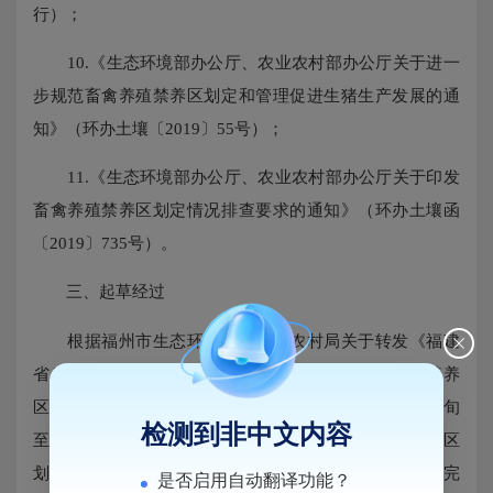
行）；
10.《生态环境部办公厅、农业农村部办公厅关于进一
步规范畜禽养殖禁养区划定和管理促进生猪生产发展的通
知》（环办土壤〔2019〕55号）；
11.《生态环境部办公厅、农业农村部办公厅关于印发
畜禽养殖禁养区划定情况排查要求的通知》（环办土壤函
〔2019〕735号）。
三、起草经过
根据福州市生态环境局、农业农村局关于转发《福建
省生态环境厅、福建省农业农村厅<关于开展畜禽养殖禁养
区划定情况排查相关要求的通知>》要求，2019年9月下旬
检测到非中文内容
至10月中旬马尾生态环境局联合农业农村局对我区禁养区
划定进行排查并征求镇（街）及有关单位的意见，编制完
是否启用自动翻译功能？