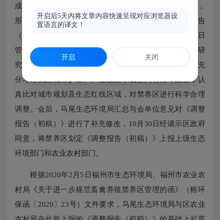
成了《马尾区畜禽养殖禁养区划定调整方案（初稿）》，
开启后5天内将文章内容快速呈现对应浏览器设
形成了《马尾区畜禽养殖禁养区划定排查情况调整报告
置语言的译文！
（初稿）》等系列材料报请区政府研定。2019年10月25日
管委会主任、区政府区长许用贵主持召开专题会予以研
开启
关闭
究，要求在基本保障我区生猪市场供需平衡的情况下，充
分考虑我区城市扩展、产业发展承载空间有限等因素，认
真比对城市规划及生态红线区域，对禁养区进行科学合理
调整。会后，马尾生态环境局汇总与会单位意见对《调整
报告（初稿）》进行了补充修改，10月30日经请示区政府
同意，将禁养区划定《调整报告（初稿）》上报上级生态
环境部门和农业农村部门。
根据2020年2月5日福州市生态环境局、福州市农业农
村局《关于进一步规范畜禽养殖禁养区管理的函》（榕环
保函〔2020〕23号）文件要求，马尾生态环境局与区农业
农村局在此前上报的《调整报告（初稿）》的基础上起草