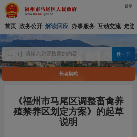
登录
首页
政务公开
解读回应
办事服务
互动交流
走进
搜一下
长者模式
《福州市马尾区调整畜禽养
殖禁养区划定方案》的起草
说明