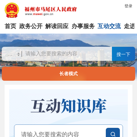
登录
首页
政务公开
解读回应
办事服务
互动交流
走进
搜一下
长者模式