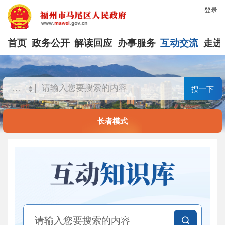
登录
首页
政务公开
解读回应
办事服务
互动交流
走进
搜一下
长者模式