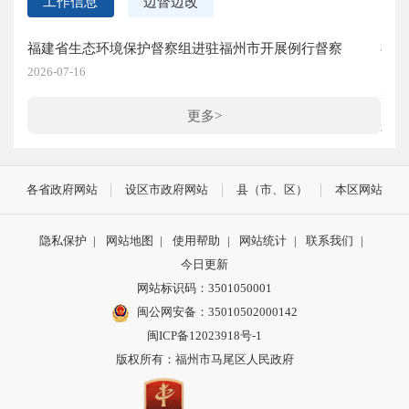
工作信息
边督边改
福建省生态环境保护督察组进驻福州市开展例行督察
福
（第
2026-07-16
2026
更多>
福
（第
2026
各省政府网站
设区市政府网站
县（市、区）
本区网站
福
（第
隐私保护
|
网站地图
|
使用帮助
|
网站统计
|
联系我们
|
2026
今日更新
网站标识码：3501050001
福
闽公网安备：35010502000142
（第
闽ICP备12023918号-1
2026
版权所有：福州市马尾区人民政府
福
（第