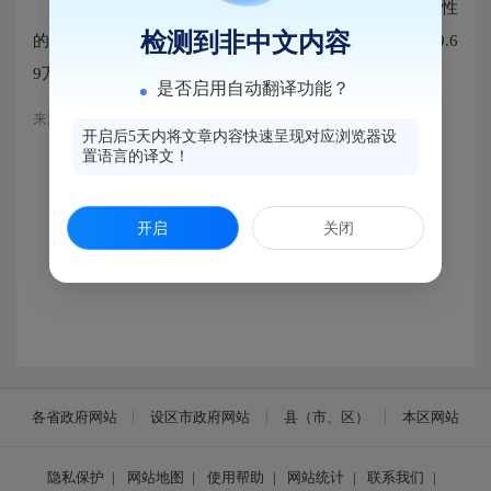
2024年11月为解决困难群众突发性、紧迫性、临时性
检测到非中文内容
的生活困难，进行临时救助18户次41人次，发放救助金9.6
9万元。
是否启用自动翻译功能？
来源：马尾区民政局
开启后5天内将文章内容快速呈现对应浏览器设
置语言的译文！
开启
关闭
各省政府网站
设区市政府网站
县（市、区）
本区网站
隐私保护
|
网站地图
|
使用帮助
|
网站统计
|
联系我们
|