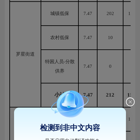
城镇低保
7.47
202
1508.
农村低保
7.47
10
74.
罗星街道
特困人员-分散
7.47
0
0
供养
小计
7.47
212
1583
城镇低保
7.47
179
1337.
检测到非中文内容