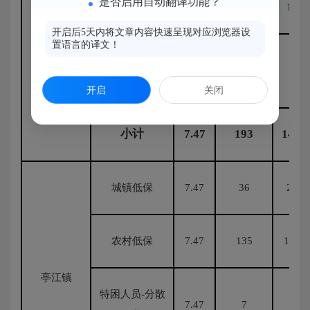
是否启用自动翻译功能？
农村低保
7.47
14
104.
开启后5天内将文章内容快速呈现对应浏览器设
马尾镇
置语言的译文！
特困人员-分散
7.47
0
0
供养
开启
关闭
小计
7.47
193
1441
城镇低保
7.47
36
268.
农村低保
7.47
135
1008.
亭江镇
特困人员-分散
7.47
7
52.2