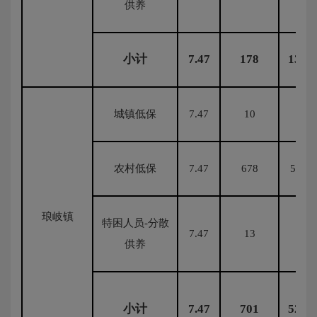
供养
小计
7.47
178
1329
城镇低保
7.47
10
74.
农村低保
7.47
678
5064.
琅岐镇
特困人员-分散
7.47
13
97.1
供养
小计
7.47
701
5236