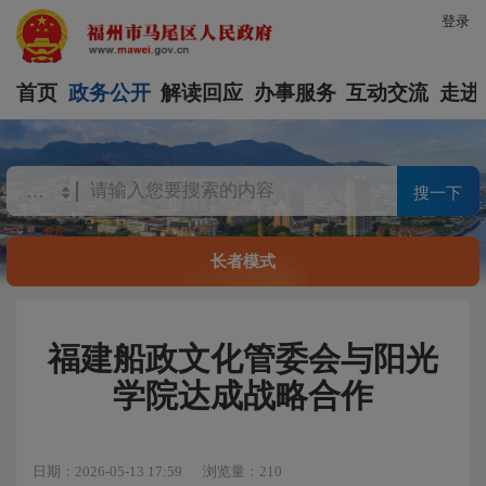
登录
首页
政务公开
解读回应
办事服务
互动交流
走进
搜一下
长者模式
福建船政文化管委会与阳光
学院达成战略合作
日期：2026-05-13 17:59
浏览量：210