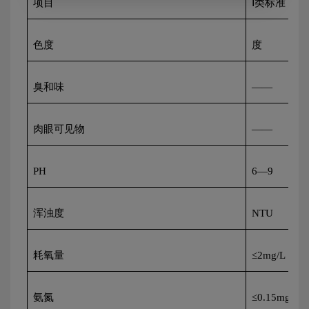
项目
Ⅰ类标准
色度
度
臭和味
——
肉眼可见物
——
PH
6
—
9
浑浊度
NTU
耗氧量
≤
2mg/L
氨氮
≤
0.15mg/L