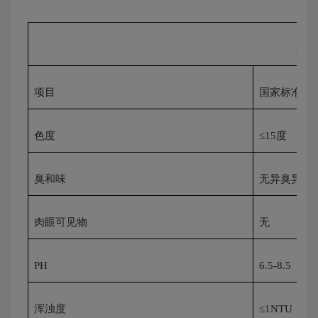
福州
项目
国家标准
色度
≤
15
度
臭和味
无异臭异味
肉眼可见物
无
PH
6.5-8.5
浑浊度
≤
1NTU