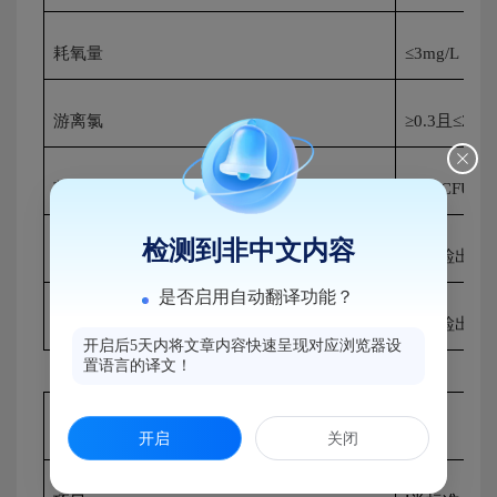
耗氧量
≤
3mg/L
游离氯
≥
0.3
且≤
2mg
菌落总数
≤
100CFU/ml
检测到非中文内容
总大肠菌群
不应检出
是否启用自动翻译功能？
耐热大肠菌群
不应检出
开启后5天内将文章内容快速呈现对应浏览器设
置语言的译文！
白
开启
关闭