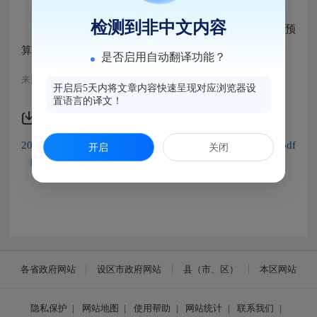
检测到非中文内容
2025年度福州市马尾区人民政府教育督导室单位预
算，详见附件。
是否启用自动翻译功能？
来源：马尾区教育局
开启后5天内将文章内容快速呈现对应浏览器设
置语言的译文！
附件下载
2025年度福州市马尾区人民政府教育督导室单位预算.pdf
开启
关闭
各省政府网站
设区市政府网站
县（市、区）
本区网站
隐私保护
|
网站地图
|
使用帮助
|
网站统计
|
联系我们
|