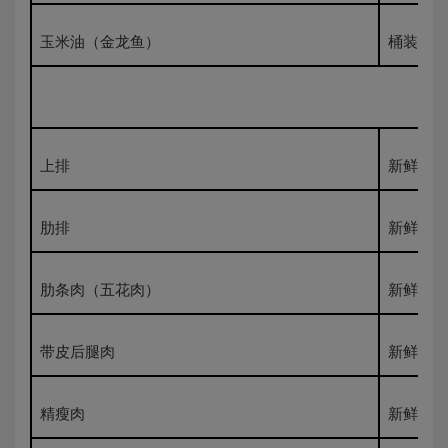
玉米油（金龙鱼）
桶装一级
上排
新鲜500
肋排
新鲜500
肋条肉（五花肉）
新鲜500
带皮后腿肉
新鲜500
精瘦肉
新鲜500