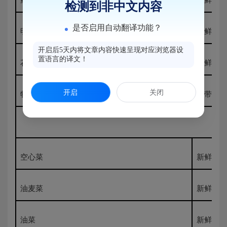
检测到非中文内容
是否启用自动翻译功能？
明虾
新鲜850
开启后5天内将文章内容快速呈现对应浏览器设
置语言的译文！
花蛤
新鲜500
开启
关闭
牡蛎
不带壳50
空心菜
新鲜500
油麦菜
新鲜500
油菜
新鲜500